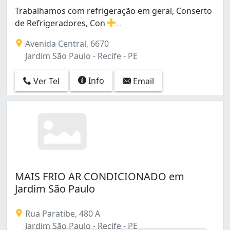
Ipsep (25)
Trabalhamos com refrigeração em geral, Conserto
Iputinga (3)
de Refrigeradores, Con
...
Jardim São Paulo (3)
Trabalhamos com refrigeração em geral, Conserto de R
Avenida Central, 6670
Jiquiá (1)
Jardim São Paulo - Recife - PE
Mangueira (1)
Morro da Conceição (2)
Info
Ver Tel
Email
Mustardinha (1)
Paissandu (1)
Passarinho (1)
Pina (10)
Poço (13)
Prado (4)
Recife (1)
San Martin (8)
MAIS FRIO AR CONDICIONADO em
Sancho (1)
Jardim São Paulo
Santo Amaro (9)
Santo Antônio (3)
Rua Paratibe, 480 A
São José (22)
Jardim São Paulo - Recife - PE