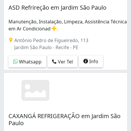
Bomba do Hemetério (2)
ASD Refrireção em Jardim São Paulo
Brasília Teimosa (3)
Brejo da Guabiraba (1)
Manutenção, Instalação, Limpeza, Assistência Técnica
COHAB (2)
em Ar Condicionad
...
Cajueiro (1)
Manutenção, Instalação, Limpeza, Assistência Técnic
Campo Grande (10)
Antônio Pedro de Figueiredo, 113
Casa Forte (1)
Jardim São Paulo - Recife - PE
Caçote (1)
Cordeiro (4)
Info
Whatsapp
Ver Tel
Curado (2)
Dois Unidos (2)
Encruzilhada (24)
Engenho do Meio (2)
Espinheiro (2)
Estância (3)
Graças (4)
CAXANGÁ REFRIGERAÇÃO em Jardim São
Ibura (6)
Paulo
Ilha Joana Bezerra (3)
Imbiribeira (15)