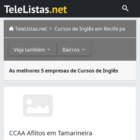
TeleListas.net
Cursos de Inglês em Recife pe
Veja também
Bairros
A língua inglesa se tornou hoje a principal linguagem un
Outros
Bairros
As melhores 5 empresas de Cursos de Inglês
O Recife, considerada uma das capitais mais antigas do 
Escolas de Línguas (2)
Boa Viagem (6)
Boa Vista (2)
Campo Grande (2)
Casa Forte (1)
Encruzilhada (1)
Graças (2)
Ibura (1)
CCAA Aflitos em Tamarineira
Parnamirim (2)