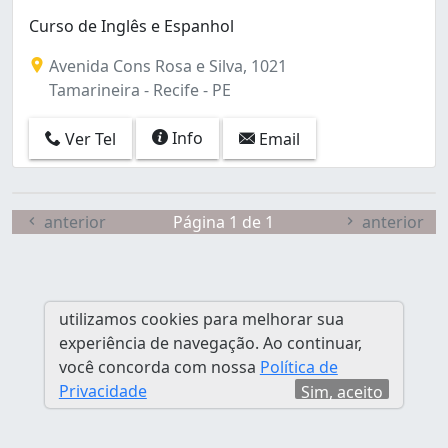
Santana (1)
Curso de Inglês e Espanhol
Soledade (1)
Tamarineira (1)
Avenida Cons Rosa e Silva, 1021
Torre (1)
Tamarineira - Recife - PE
Info
Ver Tel
Email
anterior
Página 1 de 1
anterior
utilizamos cookies para melhorar sua
experiência de navegação. Ao continuar,
você concorda com nossa
Política de
Privacidade
Sim, aceito