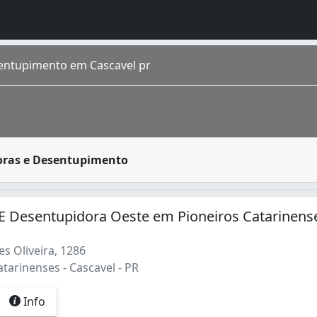
entupimento em Cascavel pr
rido por residências, condomínios prediais, estabelecimen
oras e Desentupimento
BGE 2016 tem população estimada de 316.226 cascavelense. É
E Desentupidora Oeste em Pioneiros Catarinens
s Oliveira, 1286
tarinenses - Cascavel - PR
Info