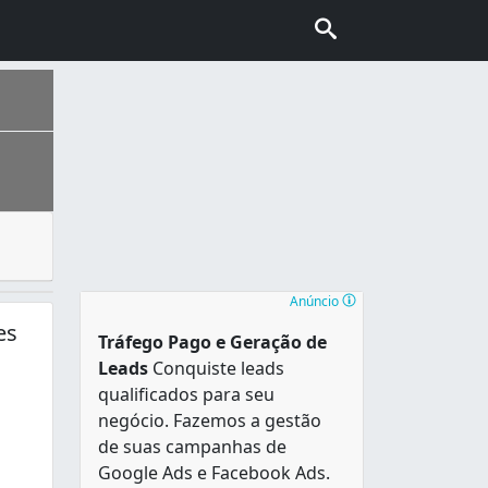
tos comerciais e industrias para uma empresa desentupidor
 uma cidade jovem e promissora e desenvolvidas de forma p
Anúncio
es
Tráfego Pago e Geração de
Leads
Conquiste leads
qualificados para seu
negócio. Fazemos a gestão
de suas campanhas de
Google Ads e Facebook Ads.