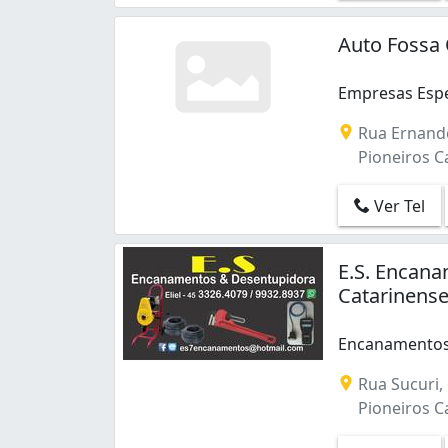
Universitário (1)
Auto Fossa 
Empresas Espe
Empresas Espe
Rua Ernande
Pioneiros Ca
Ver Tel
E.S. Encan
Catarinens
Encanamentos
Rua Sucuri,
Pioneiros Ca