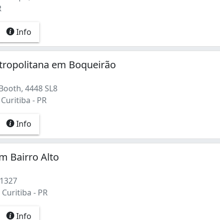
R
Info
tropolitana em Boqueirão
 Booth, 4448 SL8
Curitiba - PR
Info
m Bairro Alto
 1327
 Curitiba - PR
Info