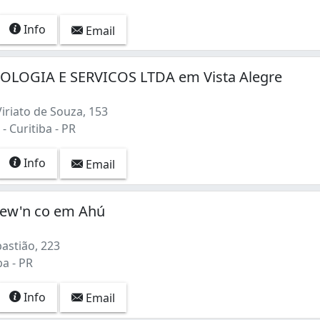
Info
Email
LOGIA E SERVICOS LTDA em Vista Alegre
iriato de Souza, 153
- Curitiba - PR
Info
Email
rew'n co em Ahú
astião, 223
ba - PR
Info
Email