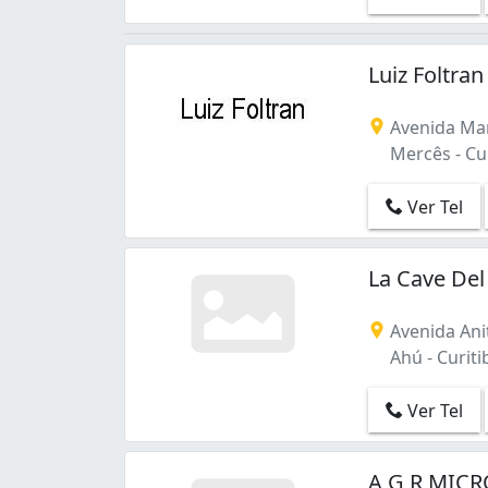
Luiz Foltra
Avenida Man
Mercês - Cur
Ver Tel
La Cave De
Avenida Anit
Ahú - Curiti
Ver Tel
A G R MICR