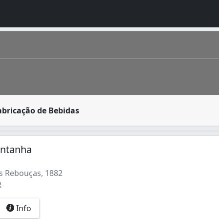
gua, água de coco, suco, refrigerante, mate, chá, água tô
abricação de Bebidas
 foi fundada em 1693 por bandeirantes e, a partir da criaç
ontanha
s Rebouças, 1882
R
Info