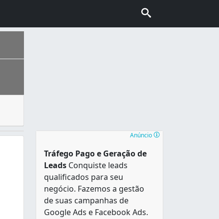
nica ou bebidas alcoólicas, como cerveja, chopp, vinho, vo
ão da estrada que ligava Sorocaba e Viamão , tornou-se um 
Anúncio
Tráfego Pago e Geração de
Leads
Conquiste leads
qualificados para seu
negócio. Fazemos a gestão
de suas campanhas de
Google Ads e Facebook Ads.