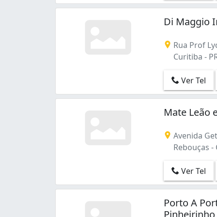
Bom Retiro (1)
Boqueirão (16)
Di Maggio I
Cabral (3)
Cajuru (2)
Rua Prof Lyc
Campina do Siqueira (3)
Curitiba - P
Capão Raso (2)
Cascatinha (3)
Ver Tel
Centro (4)
Centro Cívico (1)
Cidade Industrial (3)
Mate Leão 
Cristo Rei (1)
Hauer (1)
Avenida Get
Jardim das Américas (6)
Rebouças - C
Juvevê (8)
Mercês (1)
Ver Tel
Orleans (1)
Parolin (1)
Porto A Po
Pinheirinho (2)
Pinheirinho
Portão (4)