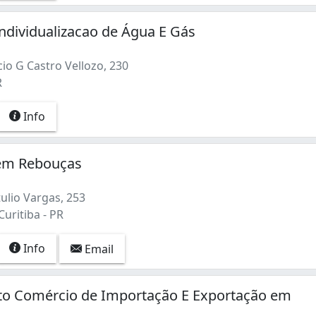
ndividualizacao de Água E Gás
io G Castro Vellozo, 230
R
Info
em Rebouças
ulio Vargas, 253
uritiba - PR
Info
Email
rto Comércio de Importação E Exportação em