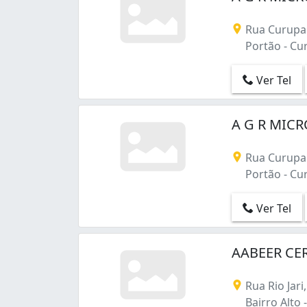
Rua Curupai
Portão - Cur
Ver Tel
A G R MICR
Rua Curupai
Portão - Cur
Ver Tel
AABEER CER
Rua Rio Jari
Bairro Alto -