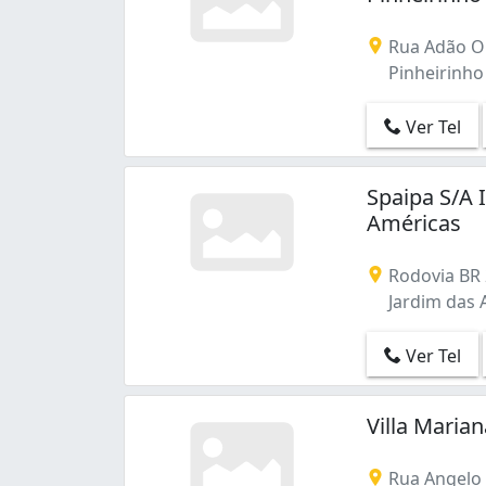
Prado Velho (2)
Rebouças (3)
Rua Adão O
Santa Felicidade (6)
Pinheirinho 
São Braz (2)
São Francisco (3)
Ver Tel
São Lourenço (1)
Taboão (1)
Spaipa S/A 
Tatuquara (1)
Américas
Uberaba (2)
Vista Alegre (1)
Rodovia BR 
Xaxim (2)
Jardim das A
Água Verde (1)
Ver Tel
Villa Maria
Rua Angelo 