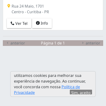
Cidade Industrial (2)
Rua 24 Maio, 1701
Cristo Rei (1)
Centro - Curitiba - PR
Fanny (2)
Guabirotuba (3)
Info
Ver Tel
Hauer (2)
Jardim Botânico (1)
Jardim Social (1)
Mercês (2)
anterior
Página 1 de 1
anterior
Novo Mundo (4)
Parolin (1)
Portão (3)
Santa Felicidade (1)
Santa Quitéria (1)
utilizamos cookies para melhorar sua
São Lourenço (1)
experiência de navegação. Ao continuar,
Sítio Cercado (2)
você concorda com nossa
Política de
Tatuquara (2)
Privacidade
Sim, aceito
Uberaba (2)
Umbará (1)
Vista Alegre (2)