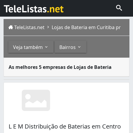
TeleListas.net
Lojas de Bateria em Curitiba pr
Veja também
Bairros
Baterias automotivas são usadas para fornecer energia el
Outros
Bairros
As melhores 5 empresas de Lojas de Bateria
Atual capital do estado do Paraná, Curitiba foi fundada 
Peças e Serviços para Automóveis (26)
Alto Boqueirão (1)
Oficinas Mecânicas (20)
Bacacheri (2)
Barreirinha (1)
Boqueirão (6)
Butiatuvinha (1)
Cajuru (1)
Capão Raso (1)
L E M Distribuição de Baterias em Centro
Centro (1)