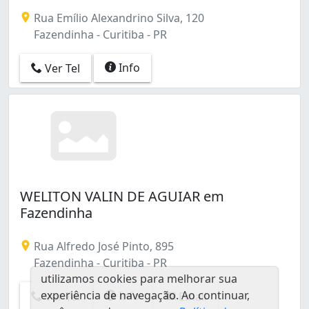
Cidade Industrial (3)
Rua Emílio Alexandrino Silva, 120
Fazendinha (2)
Fazendinha - Curitiba - PR
Guaíra (1)
Hauer (2)
Info
Ver Tel
Novo Mundo (4)
Pinheirinho (6)
Rebouças (1)
Santa Cândida (1)
Sítio Cercado (3)
Taboão (1)
Tingui (1)
Uberaba (1)
WELITON VALIN DE AGUIAR em
Umbará (2)
Fazendinha
Xaxim (5)
Água Verde (6)
Rua Alfredo José Pinto, 895
Fazendinha - Curitiba - PR
utilizamos cookies para melhorar sua
experiência de navegação. Ao continuar,
Info
Ver Tel
Email