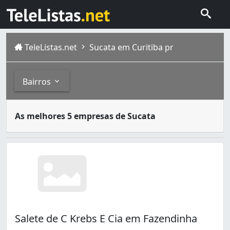
TeleListas.net
Sucata em Curitiba pr
Bairros
A sucata pode ser encontrada em ferros-velhos. Sucatas 
Bairros
As melhores 5 empresas de Sucata
Atual capital do estado do Paraná, Curitiba foi fundada 
Fazendinha
é um bairro da cidade de Curitiba – Paraná,
Alto Boqueirão (1)
Alto da Rua XV (1)
Bairro Alto (1)
Batel (1)
Boqueirão (8)
Campo de Santana (1)
Capão Raso (2)
Salete de C Krebs E Cia em Fazendinha
Centro (5)