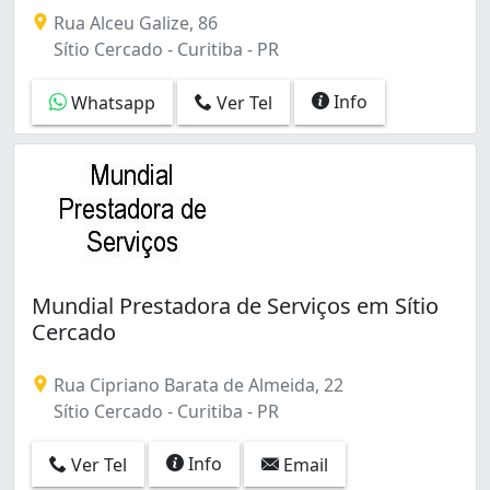
Desentupimento 24h de Ralos, Pias, Tanques, Encanado
Parolin (2)
Rua Alceu Galize, 86
Pinheirinho (12)
Sítio Cercado - Curitiba - PR
Portão (9)
Prado Velho (1)
Info
Whatsapp
Ver Tel
Rebouças (1)
Santa Cândida (6)
Santa Felicidade (8)
Santa Quitéria (3)
São Braz (1)
São Lourenço (1)
Sítio Cercado (12)
Mundial Prestadora de Serviços em Sítio
Tarumã (1)
Cercado
Tatuquara (2)
Tingui (2)
Rua Cipriano Barata de Almeida, 22
Uberaba (5)
Sítio Cercado - Curitiba - PR
Xaxim (5)
Água Verde (3)
Info
Ver Tel
Email