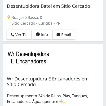
Boa Vista (5)
Desentupidora Batel em Sítio Cercado
Boqueirão (3)
Butiatuvinha (1)
Rua José Bassa, 0
Cabral (2)
Sítio Cercado - Curitiba - PR
Cachoeira (1)
Cajuru (10)
Info
Ver Tel
Email
Capão Raso (7)
Capão da Imbuia (5)
Centro (6)
Centro Cívico (2)
Cidade Industrial (17)
Fazendinha (3)
Ganchinho (1)
Guabirotuba (2)
Wr Desentupidora E Encanadores em
Hauer (7)
Sítio Cercado
Jardim das Américas (1)
Lindóia (2)
Desentupimento 24h de Ralos, Pias, Tanques,
Mercês (1)
Encanadores: Água quente e
...
Novo Mundo (4)