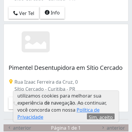
Info
Ver Tel
Pimentel Desentupidora em Sítio Cercado
Rua Izaac Ferreira da Cruz, 0
Sítio Cercado - Curitiba - PR
utilizamos cookies para melhorar sua
experiência de navegação. Ao continuar,
Info
Ver Tel
Site
você concorda com nossa
Política de
Privacidade
Sim, aceito
anterior
Página 1 de 1
anterior