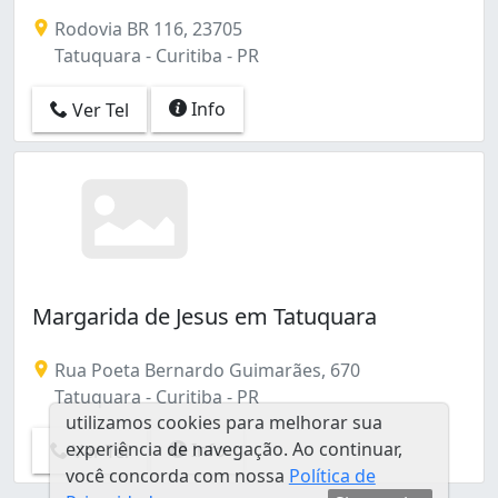
Lindóia (1)
Rodovia BR 116, 23705
Mossunguê (1)
Tatuquara - Curitiba - PR
Pinheirinho (4)
Rebouças (1)
Info
Ver Tel
Sítio Cercado (1)
Tarumã (1)
Tatuquara (2)
Tingui (1)
Umbará (4)
Xaxim (2)
Margarida de Jesus em Tatuquara
Rua Poeta Bernardo Guimarães, 670
Tatuquara - Curitiba - PR
utilizamos cookies para melhorar sua
experiência de navegação. Ao continuar,
Info
Ver Tel
você concorda com nossa
Política de