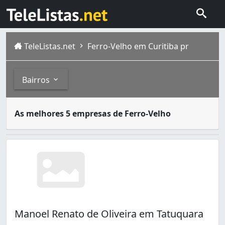
TeleListas.net
Ferro-Velho em Curitiba pr
Bairros
O significado de Ferro-Velho, no dicionário, é o seguint
Bairros
As melhores 5 empresas de Ferro-Velho
Atual capital do estado do Paraná, Curitiba foi fundada 
Tatuquara
é um bairro da cidade de Curitiba – Paraná, 
Atuba (2)
Bairro Alto (1)
Barreirinha (1)
Bigorrilho (1)
Boqueirão (2)
Cidade Industrial (1)
Guabirotuba (1)
Manoel Renato de Oliveira em Tatuquara
Hauer (1)