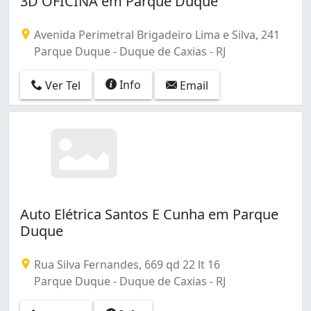
3D OFICINA em Parque Duque
Graças (1)
Jardim Anhangá (2)
Avenida Perimetral Brigadeiro Lima e Silva, 241
Jardim Barro Branco (1)
Parque Duque - Duque de Caxias - RJ
Jardim Gramacho (11)
Jardim Primavera (4)
Info
Ver Tel
Email
Jardim Vinte e Cinco de Agosto (10)
Mantiquira (2)
Nova Campinas (1)
Olavo Bilac (4)
Parada Morabi (1)
Parque Boa Vista I (1)
Parque Duque (10)
Parque Eldorado (1)
Auto Elétrica Santos E Cunha em Parque
Parque Fluminense (1)
Duque
Parque Lafaiete (7)
Parque Muísa (1)
Rua Silva Fernandes, 669 qd 22 lt 16
Parque Paulista (1)
Parque Duque - Duque de Caxias - RJ
Parque Santa Lúcia (2)
Parque Senhor do Bonfim (1)