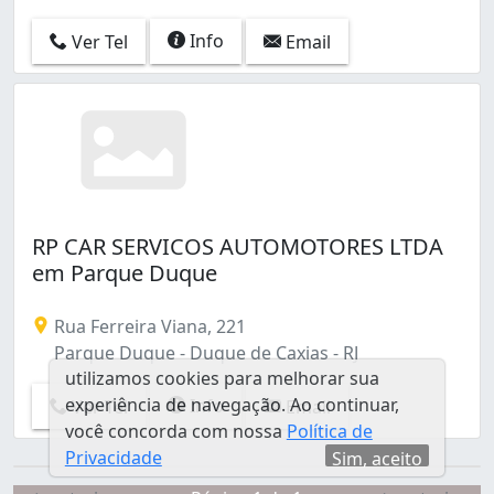
Info
Ver Tel
Email
RP CAR SERVICOS AUTOMOTORES LTDA
em Parque Duque
Rua Ferreira Viana, 221
Parque Duque - Duque de Caxias - RJ
utilizamos cookies para melhorar sua
experiência de navegação. Ao continuar,
Info
Ver Tel
Email
você concorda com nossa
Política de
Privacidade
Sim, aceito