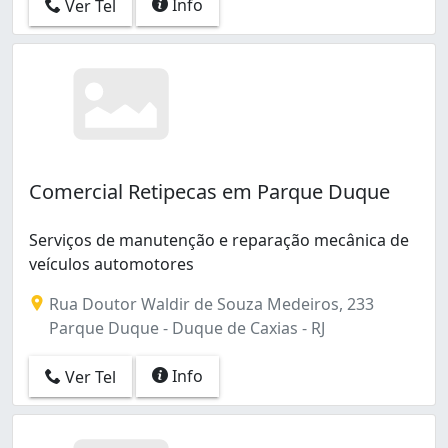
Info
Ver Tel
Parque Uruguaiana (2)
Parque Xerém (2)
Pilar (2)
Santa Cruz da Serra (2)
Saracuruna (2)
São Bento (1)
Taquara (1)
Vila Actura (1)
Comercial Retipecas em Parque Duque
Vila Araci (Imbariê) (1)
Vila Capixaba (1)
Serviços de manutenção e reparação mecânica de
Vila Guanabara (2)
veículos automotores
Vila Itamarati (24)
Rua Doutor Waldir de Souza Medeiros, 233
Vila Leopoldina (3)
Parque Duque - Duque de Caxias - RJ
Vila Rosário (3)
Vila Santa Alice (1)
Info
Ver Tel
Vila Santa Cruz (1)
Vila Santo Antônio (1)
Vila Sarapuí (1)