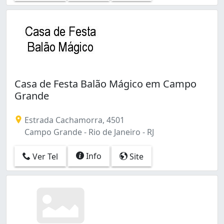
São Francisco Xavier (1)
Taquara (3)
Tijuca (1)
Todos os Santos (1)
Vargem Grande (2)
Vargem Pequena (1)
Vila Valqueire (4)
Casa de Festa Balão Mágico em Campo
Vista Alegre (2)
Grande
Estrada Cachamorra, 4501
Campo Grande - Rio de Janeiro - RJ
Info
Ver Tel
Site