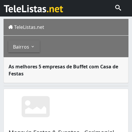
TeleListas.net
Bairros
Buffet com Casa de Festas é uma modalidade de catering 
Bairros
As melhores 5 empresas de Buffet com Casa de
A cidade do Rio de Janeiro capital do estado homônimo fi
Festas
Alto da Boa Vista (1)
Bangu (5)
Barra da Tijuca (3)
Bonsucesso (1)
Campo Grande (5)
Coelho Neto (2)
Copacabana (2)
Cordovil (1)