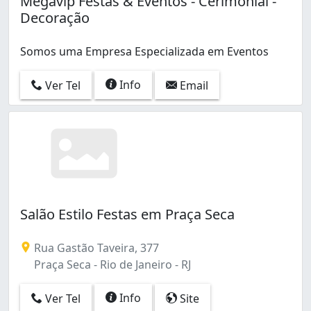
Megavip Festas & Eventos - Cerimonial -
Curicica (1)
Decoração
Engenho Novo (1)
Freguesia (Ilha do Governador) (2)
Somos uma Empresa Especializada em Eventos
Freguesia (Jacarepaguá) (2)
Grajaú (2)
Info
Ver Tel
Email
Irajá (2)
Itanhangá (1)
Jacarepaguá (1)
Jardim Botânico (1)
Jardim Guanabara (1)
Olaria (2)
Oswaldo Cruz (1)
Piedade (1)
Salão Estilo Festas em Praça Seca
Portuguesa (1)
Praça Seca (1)
Rua Gastão Taveira, 377
Quintino Bocaiúva (3)
Praça Seca - Rio de Janeiro - RJ
Recreio dos Bandeirantes (4)
Riachuelo (2)
Info
Ver Tel
Site
São Cristóvão (1)