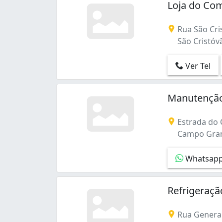
Loja do Co
Rua São Cris
São Cristóvão
Ver Tel
Manutenção
Estrada do 
Campo Grande
Whatsap
Refrigeraçã
Rua General 