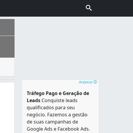
ta-se de um equipamento industrial que pode aumentar a 
ais escolhida pelo turismo internacional no Brasil, conhec
Anúncio
Tráfego Pago e Geração de
Leads
Conquiste leads
qualificados para seu
negócio. Fazemos a gestão
de suas campanhas de
Google Ads e Facebook Ads.