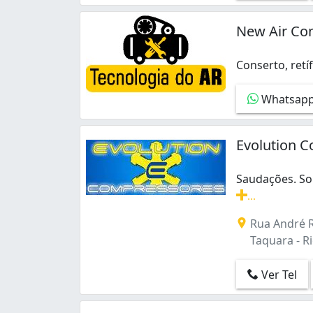
Engenho da Rainha (2)
Engenho de Dentro (1)
New Air Co
Gardênia Azul (1)
Laranjeiras (1)
Conserto, retí
Manguinhos (1)
Conserto, retí
Olaria (1)
Whatsap
Penha (2)
Ramos (1)
Riachuelo (1)
Evolution 
Ricardo de Albuquerque (1)
São Cristóvão (3)
Saudações. S
Taquara (1)
...
Todos os Santos (1)
Saudações. So
Rua André R
Vila da Penha (2)
Taquara - Ri
Ver Tel