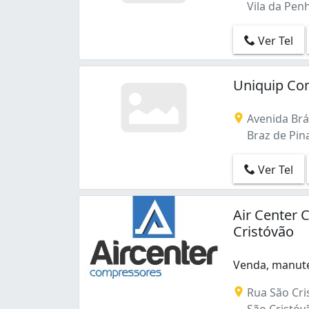
Vila da Penha
Ver Tel
Uniquip Co
Avenida Brás
Braz de Pina 
Ver Tel
Air Center
Cristóvão
Venda, manute
Venda, manuten
Rua São Cris
São Cristóvão