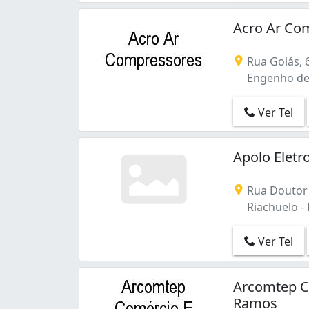
Acro Ar Co
Rua Goiás, 
Engenho de D
Ver Tel
Apolo Eletr
Rua Doutor 
Riachuelo - R
Ver Tel
Arcomtep Co
Ramos