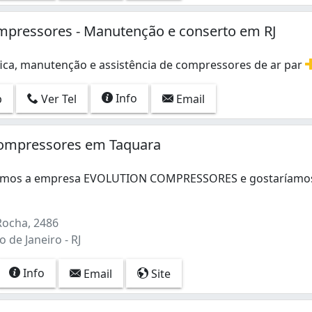
mpressores - Manutenção e conserto em RJ
fica, manutenção e assistência de compressores de ar par
fica, manutenção e assistência de compressores de ar para
Info
p
Ver Tel
Email
Compressores em Taquara
omos a empresa EVOLUTION COMPRESSORES e gostaríamo
mos a empresa EVOLUTION COMPRESSORES e gostaríamos de n
ocha, 2486
o de Janeiro - RJ
Info
Email
Site