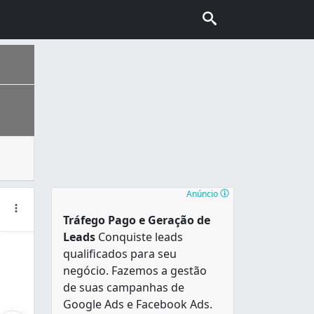
ta-se de um equipamento industrial que pode aumentar a 
ais escolhida pelo turismo internacional no Brasil, conhec
sado, quando era considerado um importante centro industri
Anúncio
Rainha. A região de Bonsucesso abriga diversas favelas, co
Tráfego Pago e Geração de
Leads
Conquiste leads
qualificados para seu
negócio. Fazemos a gestão
de suas campanhas de
Google Ads e Facebook Ads.