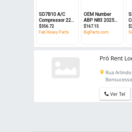
Engenho da Rainha (2)
Engenho de Dentro (1)
Gardênia Azul (1)
Laranjeiras (1)
Manguinhos (1)
Olaria (1)
Penha (2)
Ramos (1)
Pró Rent L
Riachuelo (1)
Ricardo de Albuquerque (1)
Rua Arlindo 
São Cristóvão (3)
Bonsucesso -
Taquara (1)
Todos os Santos (1)
Ver Tel
Vila da Penha (2)