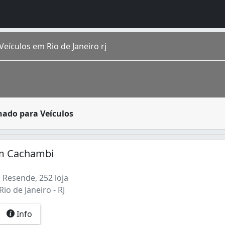
eículos em Rio de Janeiro rj
 temperatura agradável, principalmente nos dias de calor 
nado para Veículos
o homônimo fica na região Sudeste do país. É a cidade de m
orte da cidade do Rio de Janeiro, vizinho aos bairros Del
Condicionado (2)
em Cachambi
 Resende, 252 loja
io de Janeiro - RJ
Info