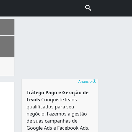
intenso, é indispensável o uso do ar-condicionado automoti
ais escolhida pelo turismo internacional no Brasil, conhec
 Castilho, Engenho de Dentro, Engenho Novo, Méier, Jacaré
Anúncio
Tráfego Pago e Geração de
Leads
Conquiste leads
qualificados para seu
negócio. Fazemos a gestão
de suas campanhas de
Google Ads e Facebook Ads.