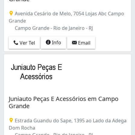
Olaria (2)
Oswaldo Cruz (2)
Avenida Cesário de Melo, 7054 Lojas Abc Campo
Paciência (1)
Grande
Parada de Lucas (1)
Campo Grande - Rio de Janeiro - RJ
Pavuna (1)
Pechincha (2)
Info
Ver Tel
Email
Penha (1)
Praça da Bandeira (2)
Realengo (3)
Recreio dos Bandeirantes (2)
Rio Comprido (1)
Rocha Miranda (1)
Sepetiba (1)
Juniauto Peças E Acessórios em Campo
São Cristóvão (2)
Grande
Taquara (1)
Tijuca (2)
Estrada Guandu do Sape, 1395 ao Lado da Adega
Vaz Lobo (1)
Dom Rocha
Vila Isabel (4)
Campo Grande - Rio de Janeiro - RJ