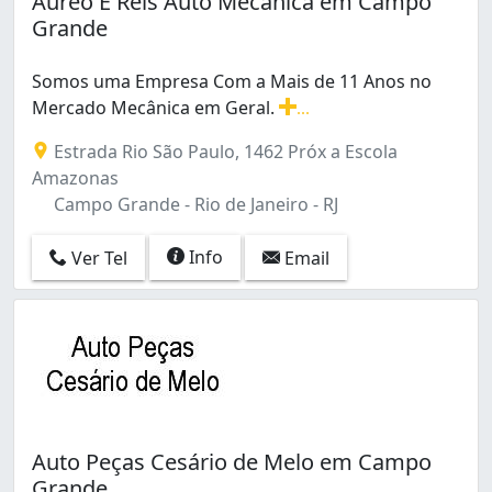
Áureo E Reis Auto Mecânica em Campo
Braz de Pina (1)
Grande
Cacuia (1)
Campo Grande (3)
Somos uma Empresa Com a Mais de 11 Anos no
Campo dos Afonsos (1)
Mercado Mecânica em Geral.
...
Centro (3)
Somos uma Empresa Com a Mais de 11 Anos no Mercad
Copacabana (2)
Estrada Rio São Paulo, 1462 Próx a Escola
Engenheiro Leal (1)
Amazonas
Engenho Novo (2)
Campo Grande - Rio de Janeiro - RJ
Freguesia (Jacarepaguá) (1)
Guaratiba (1)
Info
Ver Tel
Email
Higienópolis (1)
Jacarepaguá (2)
Jacaré (1)
Jardim América (1)
Lagoa (1)
Leblon (2)
Lins de Vasconcelos (1)
Auto Peças Cesário de Melo em Campo
Maracanã (1)
Grande
Méier (2)