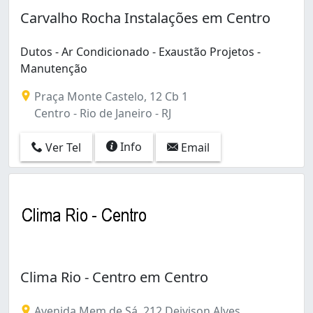
Centro (6)
Carvalho Rocha Instalações em Centro
Copacabana (1)
Cosmos (1)
Dutos - Ar Condicionado - Exaustão Projetos -
Curicica (1)
Manutenção
Freguesia (Ilha do Governador) (1)
Guaratiba (2)
Praça Monte Castelo, 12 Cb 1
Inhaúma (2)
Centro - Rio de Janeiro - RJ
Itanhangá (1)
Lins de Vasconcelos (1)
Info
Ver Tel
Email
Magalhães Bastos (1)
Méier (1)
Pavuna (1)
Penha (1)
Penha Circular (3)
Portuguesa (1)
Realengo (1)
Clima Rio - Centro em Centro
Recreio dos Bandeirantes (1)
Rocha (1)
Santa Cruz (1)
Avenida Mem de Sá, 212 Deivison Alves