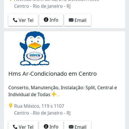
Santo Cristo (1)
Centro - Rio de Janeiro - RJ
São Cristóvão (3)
Taquara (1)
Info
Ver Tel
Email
Tijuca (1)
Turiaçu (1)
Vargem Grande (1)
Vargem Pequena (1)
Vaz Lobo (1)
Vila da Penha (3)
Hms Ar-Condicionado em Centro
Conserto, Manutenção, Instalação: Split, Central e
Individual de Todas
...
Conserto, Manutenção, Instalação: Split, Central e Ind
Rua México, 119 s 1107
Centro - Rio de Janeiro - RJ
Info
Ver Tel
Email