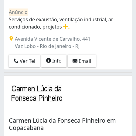
Madureira (1)
São Cristóvão (2)
Anúncio
Taquara (1)
Serviços de exaustão, ventilação industrial, ar-
Tijuca (1)
condicionado, projetos
...
Vargem Pequena (1)
Serviços de exaustão, ventilação industrial, ar-condici
Avenida Vicente de Carvalho, 441
Vaz Lobo (1)
Vaz Lobo - Rio de Janeiro - RJ
Vila Isabel (1)
Info
Ver Tel
Email
Carmen Lúcia da Fonseca Pinheiro em
Copacabana