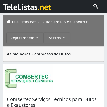
TeleListas.net
Dutos em Rio de Janeiro rj
Veja também
Bairros
Dutos são tubulações especialmente desenvolvidas e cons
Outros
Bairros
As melhores 5 empresas de Dutos
A cidade do Rio de Janeiro capital do estado homônimo fi
Ar-Condicionado (6)
Bonsucesso (3)
Coifas (1)
Cachambi (1)
Campo Grande (1)
Centro (6)
Copacabana (1)
Galeão (1)
Ipanema (1)
Comsertec Serviços Técnicos para Dutos
Jardim América (3)
e Exaustores