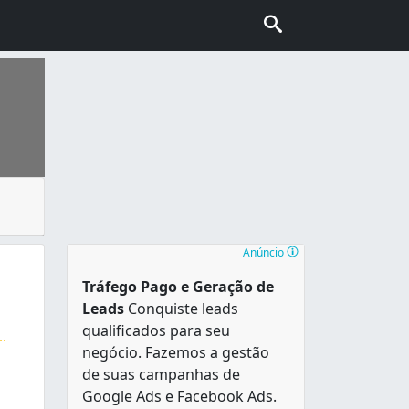
tc. Existem esquadrias de vidro, esquadrias de madeira, e
ais escolhida pelo turismo internacional no Brasil, conhec
Anúncio
Tráfego Pago e Geração de
Leads
Conquiste leads
qualificados para seu
..
negócio. Fazemos a gestão
fechamento de varanda, e muito mais. Tudo em alumínio e vi
de suas campanhas de
Google Ads e Facebook Ads.