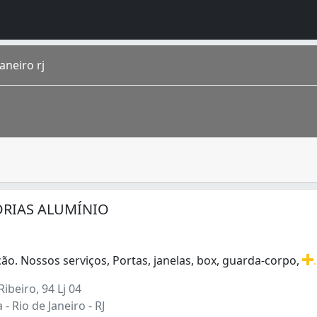
aneiro rj
rmam um moldura qu se ajusta a portas, janelas, caixas e e
o homônimo fica na região Sudeste do país. É a cidade de m
ADRIAS ALUMÍNIO
ão. Nossos serviços, Portas, janelas, box, guarda-corpo,
.
ão. Nossos serviços, Portas, janelas, box, guarda-corpo, 
ibeiro, 94 Lj 04
 Rio de Janeiro - RJ