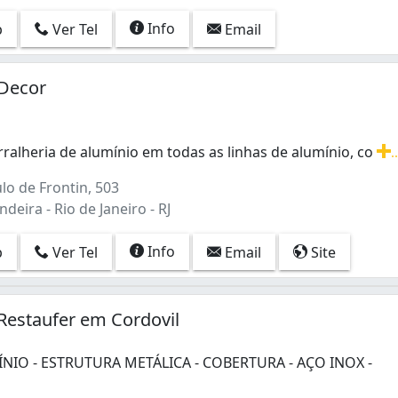
Info
p
Ver Tel
Email
 Decor
rralheria de alumínio em todas as linhas de alumínio, co
.
rralheria de alumínio em todas as linhas de alumínio, com
lo de Frontin, 503
deira - Rio de Janeiro - RJ
Info
p
Ver Tel
Email
Site
 Restaufer em Cordovil
ÍNIO - ESTRUTURA METÁLICA - COBERTURA - AÇO INOX -