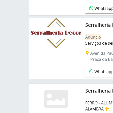
Botafogo (6)
Whatsap
Cachambi (1)
Cacuia (1)
Camorim (1)
Serralheria
Campinho (1)
Campo Grande (9)
Anúncio
Catete (1)
Serviços de se
Catumbi (2)
Serviços de se
Centro (3)
Avenida Pau
Cidade de Deus (2)
Praça da Ban
Copacabana (10)
Cordovil (1)
Whatsap
Cosmos (1)
Curicica (2)
Del Castilho (1)
Serralheria
Encantado (1)
Engenho Novo (3)
FERRO - ALUM
Engenho da Rainha (1)
ALAMBRA
...
Engenho de Dentro (1)