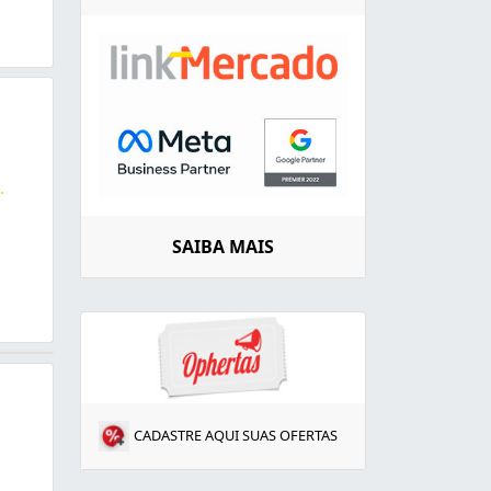
..
o a Suprema, Gold, com escovinha, feltro com alumínio, bo
SAIBA MAIS
CADASTRE AQUI SUAS OFERTAS