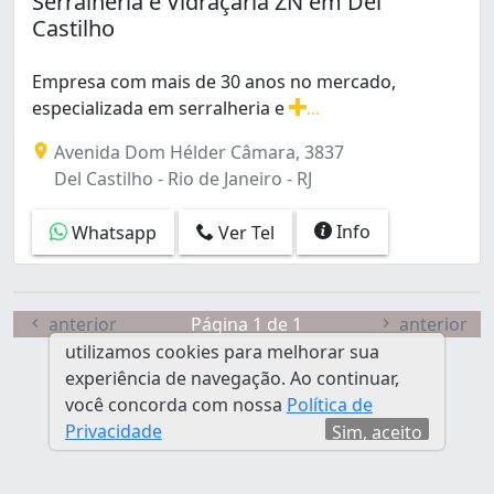
Serralheria e Vidraçaria ZN em Del
Del Castilho (1)
Castilho
Flamengo (1)
Freguesia (Jacarepaguá) (1)
Empresa com mais de 30 anos no mercado,
Gardênia Azul (1)
especializada em serralheria e
...
Ilha do Governador (1)
Empresa com mais de 30 anos no mercado, especializada 
Penha Circular (1)
Avenida Dom Hélder Câmara, 3837
Pilares (1)
Del Castilho - Rio de Janeiro - RJ
Praça da Bandeira (1)
Taquara (1)
Info
Whatsapp
Ver Tel
Vista Alegre (1)
anterior
Página 1 de 1
anterior
utilizamos cookies para melhorar sua
experiência de navegação. Ao continuar,
você concorda com nossa
Política de
Privacidade
Sim, aceito