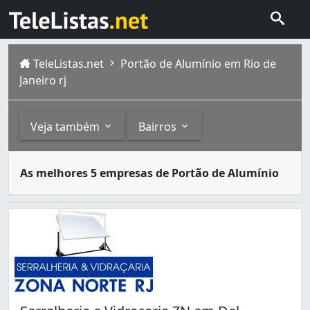
TeleListas.net
Portão de Alumínio em Rio de
Janeiro rj
Veja também
Bairros
Os portões são utilizados nas entradas de casas, comérc
Outros
Bairros
As melhores 5 empresas de Portão de Alumínio
A cidade do Rio de Janeiro capital do estado homônimo fi
Portões Eletrônicos (1)
Andaraí (1)
Bonsucesso (1)
Botafogo (1)
Campo Grande (2)
Catumbi (1)
Cidade de Deus (1)
Curicica (2)