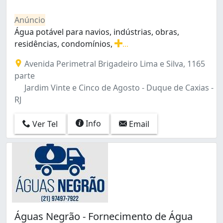
Centro (2)
Cosmos (1)
Anúncio
Curicica (1)
Água potável para navios, indústrias, obras,
Freguesia (Jacarepaguá) (2)
residências, condomínios,
...
Higienópolis (1)
Água potável para navios, indústrias, obras, residênc
Avenida Perimetral Brigadeiro Lima e Silva, 1165
Inhaúma (1)
parte
Irajá (1)
Jardim Vinte e Cinco de Agosto - Duque de Caxias -
Itanhangá (2)
RJ
Jacarepaguá (4)
Jardim Sulacap (1)
Info
Ver Tel
Email
Madureira (1)
Marechal Hermes (2)
Olaria (1)
Parada de Lucas (1)
Pedra de Guaratiba (1)
Penha (1)
Realengo (1)
Recreio dos Bandeirantes (3)
Águas Negrão - Fornecimento de Água
Riachuelo (1)