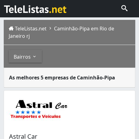
TeleListas.net
Caminhão-Pipa em Rio de
Janeiro rj
Bairros
Carros-pipa são caminhões que transportam água para luga
Bairros
As melhores 5 empresas de Caminhão-Pipa
A cidade do Rio de Janeiro capital do estado homônimo fi
Abolição (2)
Bancários (1)
Bangu (2)
Barra da Tijuca (13)
Bonsucesso (1)
Botafogo (1)
Campo Grande (5)
Astral Car