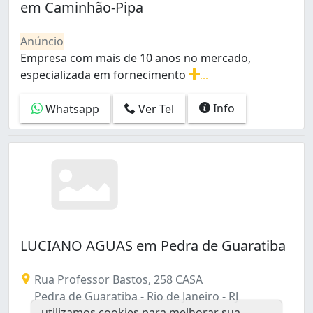
em Caminhão-Pipa
Santa Cruz (1)
São Cristóvão (1)
Anúncio
Tanque (1)
Empresa com mais de 10 anos no mercado,
Taquara (8)
especializada em fornecimento
...
Todos os Santos (1)
Empresa com mais de 10 anos no mercado, especializa
Tomás Coelho (1)
Info
Whatsapp
Ver Tel
Vargem Pequena (2)
Vicente de Carvalho (1)
Vidigal (3)
Vigário Geral (1)
Vila Kosmos (1)
LUCIANO AGUAS em Pedra de Guaratiba
Rua Professor Bastos, 258 CASA
Pedra de Guaratiba - Rio de Janeiro - RJ
utilizamos cookies para melhorar sua