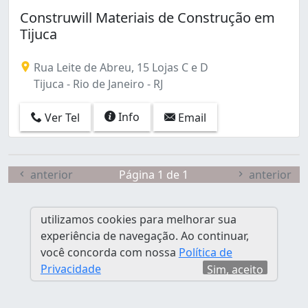
Jacarezinho (1)
Construwill Materiais de Construção em
Madureira (2)
Tijuca
Marechal Hermes (1)
Maria da Graça (1)
Rua Leite de Abreu, 15 Lojas C e D
Oswaldo Cruz (3)
Tijuca - Rio de Janeiro - RJ
Recreio dos Bandeirantes (1)
Rocha Miranda (1)
Info
Ver Tel
Email
Senador Camará (1)
São Cristóvão (2)
Tanque (1)
Taquara (3)
anterior
Página 1 de 1
anterior
Tijuca (1)
utilizamos cookies para melhorar sua
experiência de navegação. Ao continuar,
você concorda com nossa
Política de
Privacidade
Sim, aceito