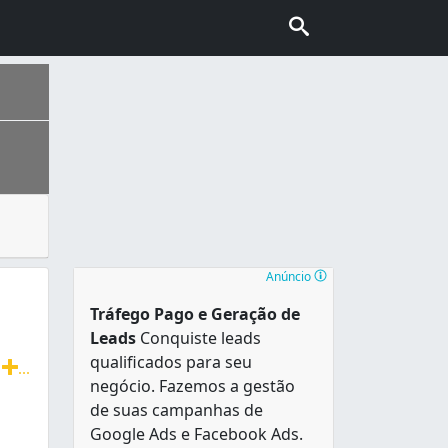
 resíduos e restos de obras e construções também são tra
ais escolhida pelo turismo internacional no Brasil, conhec
de 1981, tem cerca de 4,3 Km² e aproximadamente 33 mil ha
Anúncio
Tráfego Pago e Geração de
Leads
Conquiste leads
qualificados para seu
T
...
negócio. Fazemos a gestão
radição, agilidade e ótimo atendimento. Faturamos para em
de suas campanhas de
Google Ads e Facebook Ads.