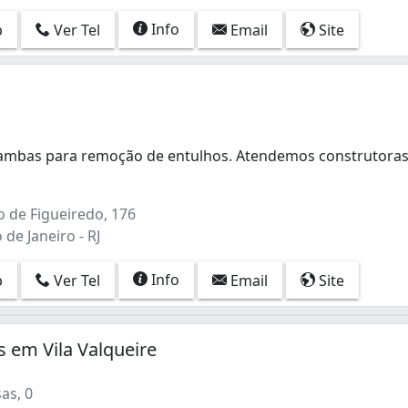
Info
p
Ver Tel
Email
Site
mbas para remoção de entulhos. Atendemos construtoras
mbas para remoção de entulhos. Atendemos construtoras,
 de Figueiredo, 176
 de Janeiro - RJ
Info
p
Ver Tel
Email
Site
s em Vila Valqueire
as, 0