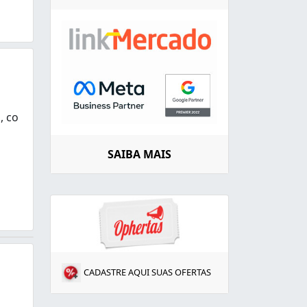
, co
 condomínios, empresas e residências. Realizamos orçame
SAIBA MAIS
CADASTRE AQUI SUAS OFERTAS