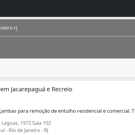
neiro rj
l que servem para transportar entulho e lixo. Além disso,
o homônimo fica na região Sudeste do país. É a cidade de m
Janeiro – RJ situado na
Zona Oeste
. Foi fundado em julho 
 em Jacarepaguá e Recreio
çambas para remoção de entulho residencial e comercial. 
ambas para remoção de entulho residencial e comercial. T
 Lagoas, 1973 Sala 102
l - Rio de Janeiro - RJ