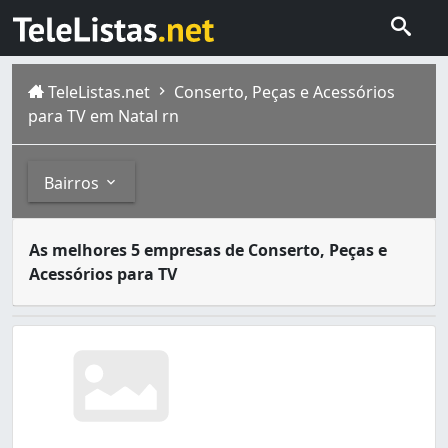
TeleListas.net
Conserto, Peças e Acessórios
para TV em Natal rn
Bairros
Aparelhos de televisão podem ocasionalmente apresentar 
Bairros
As melhores 5 empresas de Conserto, Peças e
Natal é a capital do Rio Grande do Norte. Nasceu às marg
Acessórios para TV
Alecrim (2)
Candelária (1)
Pajuçara (1)
Petrópolis (1)
Planalto (1)