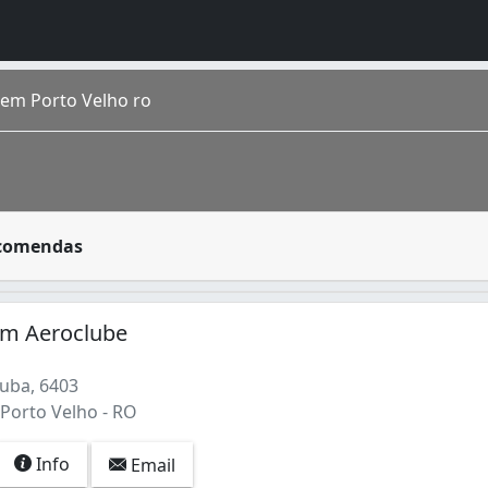
em Porto Velho ro
lecimentos que fornecem serviços de transporte de cargas
ncomendas
pulação estimada segundo IBGE 2016 de 511 219 porto-velhens
m Aeroclube
uba, 6403
 Porto Velho - RO
Info
Email