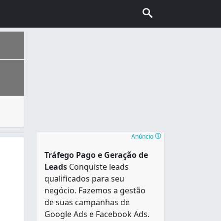
 para diferentes lugares, podendo ser dentro de um mesmo
es, é o mais populoso em Rondônia e única capital estadual 
Anúncio
Tráfego Pago e Geração de
Leads
Conquiste leads
qualificados para seu
negócio. Fazemos a gestão
de suas campanhas de
Google Ads e Facebook Ads.