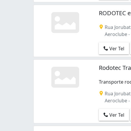
Cidade do Lobo (2)
Cohab (3)
RODOTEC e
Conceição (1)
Cuniã (2)
Rua Jorubat
Eldorado (4)
Aeroclube -
Embratel (5)
Flodoaldo Pontes Pinto (1)
Ver Tel
Floresta (22)
Igarapé (7)
Lagoa (16)
Rodotec Tra
Lagoinha (2)
Liberdade (2)
Transporte ro
Nacional (1)
Transporte rod
Rua Jorubat
Nossa Senhora das Graças (5)
Aeroclube -
Nova Floresta (2)
Nova Porto Velho (3)
Ver Tel
Novo Horizonte (2)
Olaria (3)
Panair (2)