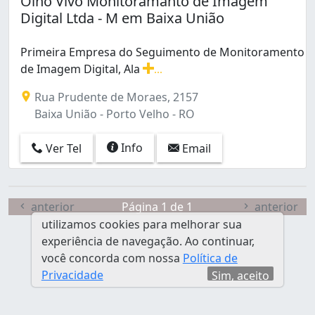
Olho Vivo Monitoramanto de Imagem
São João Bosco (1)
Digital Ltda - M em Baixa União
Primeira Empresa do Seguimento de Monitoramento
de Imagem Digital, Ala
...
Primeira Empresa do Seguimento de Monitoramento de 
Rua Prudente de Moraes, 2157
Baixa União - Porto Velho - RO
Info
Ver Tel
Email
anterior
Página 1 de 1
anterior
utilizamos cookies para melhorar sua
experiência de navegação. Ao continuar,
você concorda com nossa
Política de
Privacidade
Sim, aceito