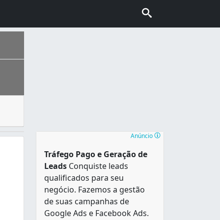
tomóveis. Peças como pára-brisa, janelas, retrovisor e vid
es, é o mais populoso em Rondônia e única capital estadual 
Anúncio
Tráfego Pago e Geração de
Leads
Conquiste leads
qualificados para seu
negócio. Fazemos a gestão
de suas campanhas de
Google Ads e Facebook Ads.