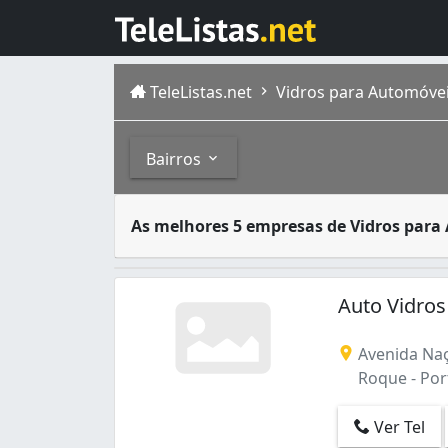
TeleListas.net
Vidros para Automóvei
Bairros
O vidro é um material utilizado para muita
Bairros
As melhores 5 empresas de Vidros para
Porto Velho é município de Rondônia. Tem po
Liberdade (3)
Roque (1)
Auto Vidros
Avenida Naç
Roque - Por
Ver Tel