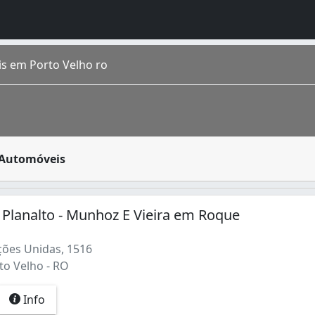
s em Porto Velho ro
s finalidades. O vidro automotivo é aquele empregado em au
 Automóveis
pulação estimada segundo IBGE 2016 de 511 219 porto-velhens
 Planalto - Munhoz E Vieira em Roque
ões Unidas, 1516
to Velho - RO
Info