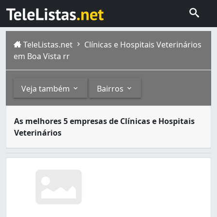
TeleListas.net
Clínicas e Hospitais Veterinários
em Boa Vista rr
Veja também
Bairros
As clínicas veterinárias são estabelecimentos que oferec
Outros
Bairros
As melhores 5 empresas de Clínicas e Hospitais
Veterinários
Veterinários (1)
Cambará (1)
Caçari (1)
Centro (2)
Estados (1)
Liberdade (1)
Nossa Senhora Aparecida (1)
Tancredo Neves (1)