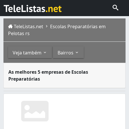
TeleListas.net
Escolas Preparatórias em
Pelotas rs
Veja também
Bairros
As escolas preparatórias são estabelecimentos de ensino 
Outros
Bairros
As melhores 5 empresas de Escolas
Pelotas é um município brasileiro da região sul do estad
Preparatórias
Escolas Particulares (3)
Areal (1)
Centro (6)