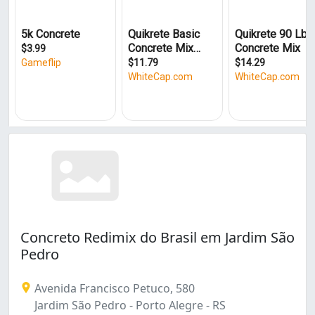
Humaitá (1)
Jardim Floresta (1)
Jardim São Pedro (3)
Moinhos de Vento (1)
Mário Quintana (3)
Navegantes (2)
Petrópolis (1)
Restinga (2)
Santa Maria Goretti (1)
Santa Rosa de Lima (1)
Sarandi (4)
São Geraldo (2)
Teresópolis (1)
Vila Jardim (1)
Concreto Redimix do Brasil em Jardim São
Pedro
Avenida Francisco Petuco, 580
Jardim São Pedro - Porto Alegre - RS