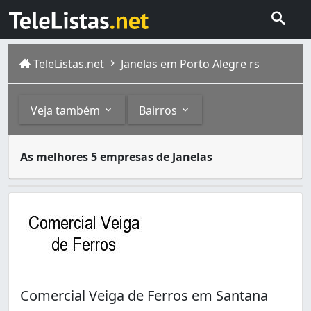
TeleListas.net
Janelas em Porto Alegre rs
Veja também
Bairros
Janelas são amplamente utilizadas na construção civil. S
Outros
Bairros
As melhores 5 empresas de Janelas
O município brasileiro de Porto Alegre é a capital do es
Serralherias e Serralheiros (8)
Medianeira (1)
Material de Construção (3)
Passo das Pedras (1)
Marcenarias (1)
Ponta Grossa (1)
Rubem Berta (1)
Santana (1)
Sarandi (1)
Teresópolis (2)
Comercial Veiga de Ferros em Santana
Vila São José (2)