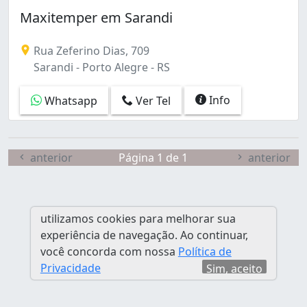
Santa Rosa de Lima (1)
Maxitemper em Sarandi
Sarandi (1)
São Geraldo (1)
Rua Zeferino Dias, 709
Vila Jardim (1)
Sarandi - Porto Alegre - RS
Info
Whatsapp
Ver Tel
anterior
Página 1 de 1
anterior
utilizamos cookies para melhorar sua
experiência de navegação. Ao continuar,
você concorda com nossa
Política de
Privacidade
Sim, aceito