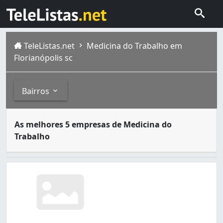
TeleListas.net
Medicina do Trabalho em
Florianópolis sc
Bairros
Medicina do trabalho ou saude ocupacional visa a proteç
Bairros
As melhores 5 empresas de Medicina do
Florianópolis é um municípiode Santa Catarina. É a capit
Trabalho
Capoeiras (2)
Centro (11)
Estreito (3)
Ingleses do Rio Vermelho (1)
Itacorubi (1)
Jardim Atlântico (1)
Tapera da Base (1)