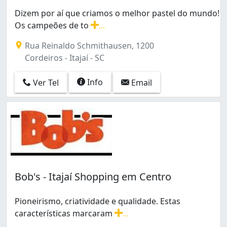
Fazenda (35)
Dizem por aí que criamos o melhor pastel do mundo!
Fazendinha (10)
Os campeões de to
...
Itaipava (5)
Dizem por aí que criamos o melhor pastel do mundo! O
Limoeiro (1)
Rua Reinaldo Schmithausen, 1200
Praia Brava de Itajaí (65)
Cordeiros - Itajaí - SC
Quilometro 12 (1)
Ressacada (3)
Info
Ver Tel
Email
Rio do Meio (1)
S Vicente (1)
Salseiros (6)
Santa Regina (2)
São João (32)
São Judas (27)
São Vicente (66)
Bob's - Itajaí Shopping em Centro
Vila Operária (2)
Pioneirismo, criatividade e qualidade. Estas
características marcaram
...
Pioneirismo, criatividade e qualidade. Estas caracter