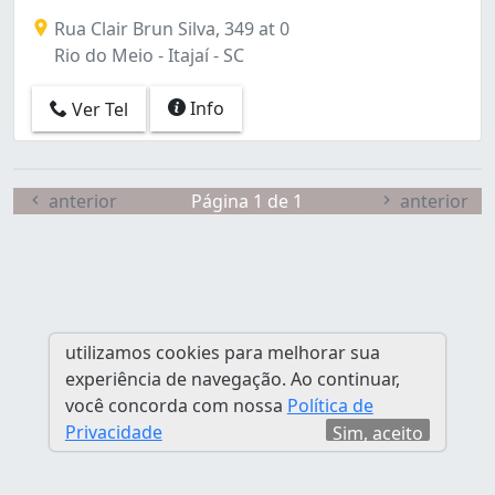
Fazenda (35)
Rua Clair Brun Silva, 349 at 0
Fazendinha (10)
Rio do Meio - Itajaí - SC
Itaipava (5)
Limoeiro (1)
Info
Ver Tel
Praia Brava de Itajaí (65)
Quilometro 12 (1)
Ressacada (3)
Rio do Meio (1)
anterior
Página 1 de 1
anterior
S Vicente (1)
Salseiros (6)
Santa Regina (2)
São João (32)
São Judas (27)
utilizamos cookies para melhorar sua
São Vicente (66)
experiência de navegação. Ao continuar,
Vila Operária (2)
você concorda com nossa
Política de
Privacidade
Sim, aceito