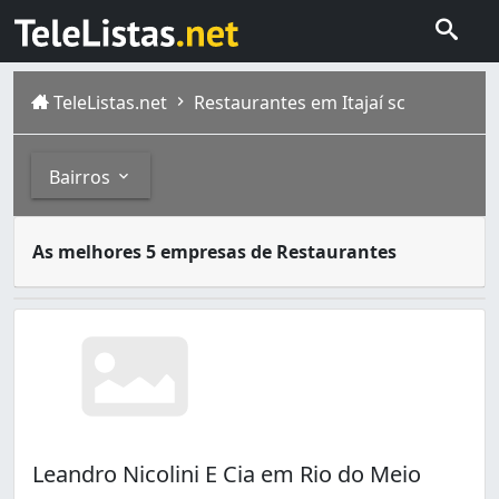
TeleListas.net
Restaurantes em Itajaí sc
Bairros
Restaurantes são estabelecimentos onde as pessoas podem
Bairros
As melhores 5 empresas de Restaurantes
Itajaí é um município brasileiro do estado de Santa Cata
Barra do Rio (3)
Cabeçudas (4)
Carvalho (3)
Centro (232)
Cidade Nova (13)
Cordeiros (41)
Dom Bosco (13)
Leandro Nicolini E Cia em Rio do Meio
Espinheiros (4)