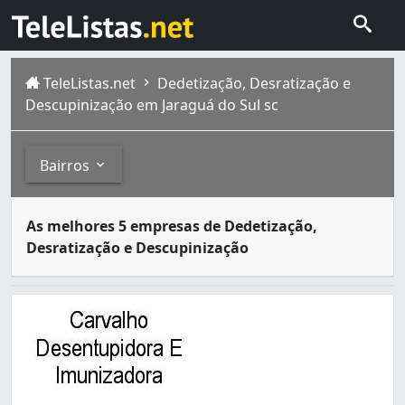
TeleListas.net
Dedetização, Desratização e
Descupinização em Jaraguá do Sul sc
Bairros
Dedetizadoras são empresas especializadas no serviço de
Bairros
As melhores 5 empresas de Dedetização,
Jaraguá do Sul é um município do estado de Santa Catari
Desratização e Descupinização
Czerniewicz (1)
Jaraguá Esquerdo (1)
Nova Brasília (1)
Vila Nova (1)
Água Verde (1)