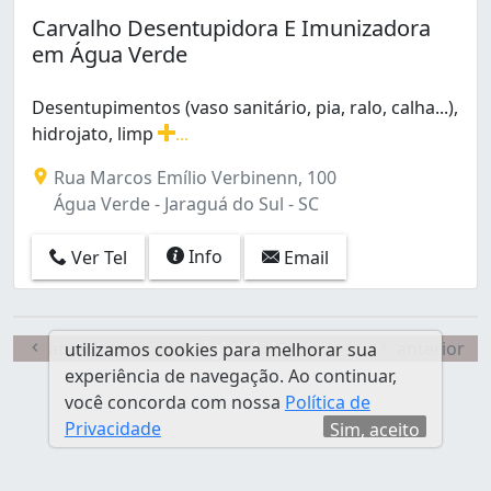
Carvalho Desentupidora E Imunizadora
em Água Verde
Desentupimentos (vaso sanitário, pia, ralo, calha...),
hidrojato, limp
...
Desentupimentos (vaso sanitário, pia, ralo, calha...), hi
Rua Marcos Emílio Verbinenn, 100
Água Verde - Jaraguá do Sul - SC
Info
Ver Tel
Email
anterior
Página 1 de 1
anterior
utilizamos cookies para melhorar sua
experiência de navegação. Ao continuar,
você concorda com nossa
Política de
Privacidade
Sim, aceito