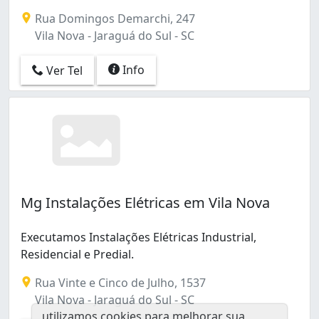
Jaraguá 84 (1)
Rua Domingos Demarchi, 247
Jaraguá Esquerdo (1)
Vila Nova - Jaraguá do Sul - SC
Nereu Ramos (1)
Nova Brasília (2)
Info
Ver Tel
Rau (1)
Ribeirão Cavalo (1)
São Luís (2)
Tifa Martins (5)
Três Rios do Sul (1)
Vila Baependi (2)
Vila Lalau (10)
Vila Lenzi (4)
Mg Instalações Elétricas em Vila Nova
Vila Nova (2)
Executamos Instalações Elétricas Industrial,
Residencial e Predial.
Rua Vinte e Cinco de Julho, 1537
Vila Nova - Jaraguá do Sul - SC
utilizamos cookies para melhorar sua