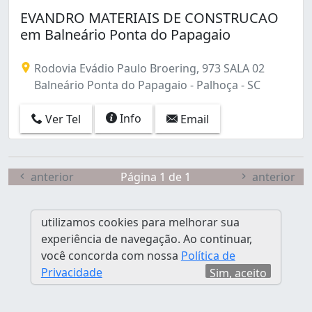
Furadinho (1)
EVANDRO MATERIAIS DE CONSTRUCAO
Guarda do Cubatão (2)
em Balneário Ponta do Papagaio
Jardim Eldorado (14)
Pachecos (2)
Rodovia Evádio Paulo Broering, 973 SALA 02
Pagani (3)
Balneário Ponta do Papagaio - Palhoça - SC
Passa Vinte (4)
Passagem do Massiambú (1)
Info
Ver Tel
Email
Pedra Branca (5)
Pinheira (1)
Ponte do Imaruim (24)
Praia de Fora (4)
anterior
Página 1 de 1
anterior
Praia do Pontal (1)
São Sebastião (4)
utilizamos cookies para melhorar sua
experiência de navegação. Ao continuar,
você concorda com nossa
Política de
Privacidade
Sim, aceito