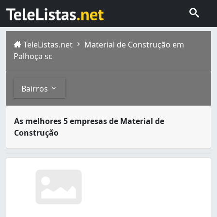
TeleListas.net
Material de Construção em
Palhoça sc
Bairros
Materiais de construção são todos os utensílios utilizad
Bairros
As melhores 5 empresas de Material de
Palhoça é um município que fica no estado de Santa Cata
Construção
Alto Aririu (2)
Aririu (7)
Balneário Ponta do Papagaio (1)
Barra do Aririú (3)
Bela Vista (7)
Caminho Novo (2)
Centro (25)