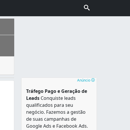
lidade. As opções para fazer sua mudança são muitas e d
 município é entrecortado por diversos rios, sendo Sergipe
Anúncio
Tráfego Pago e Geração de
Leads
Conquiste leads
qualificados para seu
negócio. Fazemos a gestão
de suas campanhas de
Google Ads e Facebook Ads.