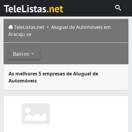
TeleListas.net
Aluguel de Automóveis em
Aracaju se
Bairros
O aluguel de automóveis consiste no aluguel de um veícu
Bairros
As melhores 5 empresas de Aluguel de
A cidade de Aracaju é a capital do estado de Sergipe e e
Automóveis
Aeroporto (9)
Aruana (1)
Atalaia (17)
Centro (18)
Cirurgia (1)
Coroa do Meio (2)
Dezoito do Forte (1)