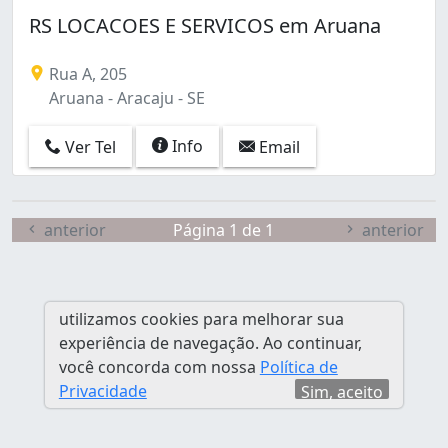
Farolândia (5)
RS LOCACOES E SERVICOS em Aruana
Grageru (7)
Industrial (2)
Rua A, 205
Inácio Barbosa (9)
Aruana - Aracaju - SE
Jabotiana (1)
Jardins (14)
Info
Ver Tel
Email
José Conrado de Araújo (1)
Luzia (6)
Novo Paraíso (2)
Palestina (1)
anterior
Página 1 de 1
anterior
Pereira Lobo (1)
Ponto Novo (2)
Salgado Filho (26)
utilizamos cookies para melhorar sua
Santos Dumont (1)
experiência de navegação. Ao continuar,
Siqueira Campos (9)
você concorda com nossa
Política de
Suíssa (4)
Privacidade
Sim, aceito
Suíça (9)
São José (5)
Treze de Julho (1)