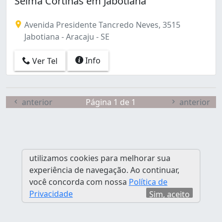
Selma Cortinas em Jabotiana
São Conrado (1)
Avenida Presidente Tancredo Neves, 3515
Jabotiana - Aracaju - SE
Info
Ver Tel
anterior
Página 1 de 1
anterior
utilizamos cookies para melhorar sua
experiência de navegação. Ao continuar,
você concorda com nossa
Política de
Privacidade
Sim, aceito