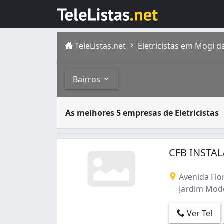
TeleListas.net
Eletricistas em Mogi d
Bairros
O eletricista é o profissional que atua na 
Bairros
As melhores 5 empresas de Eletricistas
O município de Mogi das Cruzes , no estado
Alto Ipiranga (2)
Barroso (1)
CFB INSTAL
Boa Vista (1)
Centro (13)
Avenida Flor
Chácara Jafet (2)
Jardim Mode
Cidade Parquelandia (1)
Conjunto Habitacional Antônio Bovolenta
Ver Tel
Conjunto Residencial Cocuera (2)