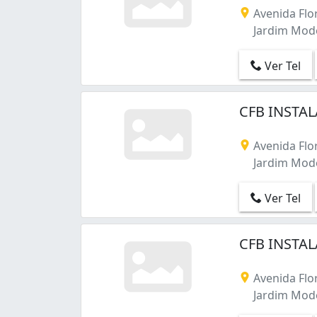
Jardim Nathalie (1)
Avenida Flor
Jardim Ponte Grande (1)
Jardim Mode
Jardim Rodeio (2)
Jardim Santa Teresa (2)
Ver Tel
Jardim Santista (2)
Jardim Santos Dumont I (2)
CFB INSTAL
Jardim Santos Dumont II (1)
Jardim Santos Dumont III (2)
Avenida Flor
Jardim São Francisco (1)
Jardim Mode
Jardim São Pedro (6)
Jardim Universo (1)
Ver Tel
Jardim Veneza (1)
Jundiapeba (7)
Mogi Moderno (13)
CFB INSTAL
Nove de Julho (1)
Parque Morumbi (2)
Avenida Flor
Parque Olimpico (1)
Jardim Mode
Parque Santana (1)