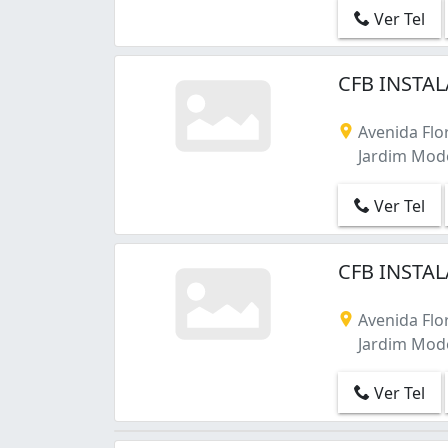
Residencial Veredas (1)
Ver Tel
Vila Avignon (1)
Vila Bela Flor (5)
Vila Brasileira (4)
CFB INSTAL
Vila Brás Cubas (1)
Vila Caputera (3)
Avenida Flor
Vila Cintra (1)
Jardim Mode
Vila Flávio (1)
Vila Ipiranga (2)
Ver Tel
Vila Jundiaí (1)
Vila Lavínia (2)
Vila Melchizedec (1)
CFB INSTAL
Vila Mogilar (19)
Vila Municipal (2)
Avenida Flor
Vila Natal (2)
Jardim Mode
Vila Nova Aparecida (3)
Vila Nova Cintra (2)
Ver Tel
Vila Oliveira (1)
Vila Paulicea (1)