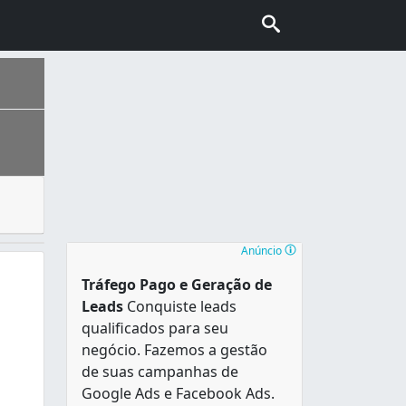
apto a manusear em instalações fazendo com que elas funcion
 capital paulista, possuindo 424 633 habitantes segundo o
Anúncio
Tráfego Pago e Geração de
Leads
Conquiste leads
qualificados para seu
negócio. Fazemos a gestão
de suas campanhas de
Google Ads e Facebook Ads.