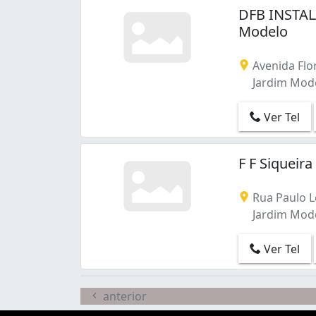
Vila Paulista (1)
DFB INSTA
Vila Pomar (2)
Modelo
Vila Santa Helena (1)
Vila Santana (2)
Avenida Flor
Vila Sarah Avignon (1)
Jardim Mode
Vila Sud Menuci (1)
Vila São Paulo (5)
Ver Tel
Vila São Sebastião (1)
Vila Vitória (2)
Vila Áurea Maria (1)
F F Siqueir
Rua Paulo Le
Jardim Mode
Ver Tel
anterior