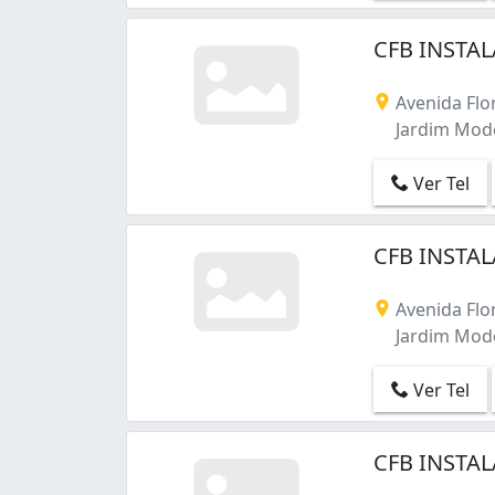
Conjunto Residencial Santo Ângelo (1)
Conjunto Residencial do Bosque (1)
CFB INSTAL
Conjunto Residencial Álvaro Bovolenta (
Cézar de Souza (2)
Avenida Flor
Jardim Aeroporto II (1)
Jardim Mode
Jardim Aeroporto III (1)
Jardim Apolo (1)
Ver Tel
Jardim Aracy (1)
Jardim Armênia (2)
Jardim Cambuci (2)
CFB INSTAL
Jardim Camila (1)
Jardim Cecília (1)
Avenida Flor
Jardim Cintia (2)
Jardim Mode
Jardim Esperança (3)
Jardim Ivete (1)
Ver Tel
Jardim Juliana (1)
Jardim Layr (1)
CFB INSTAL
Jardim Marica (16)
Jardim Modelo (10)