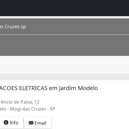
as Cruzes sp
implementação e manutenção de instalações elétricas. Ele é 
 de São Paulo , está localizado na região metropolitana da
ACOES ELETRICAS em Jardim Modelo
êncio de Paiva, 12
lo - Mogi das Cruzes - SP
 (3)
Info
Email