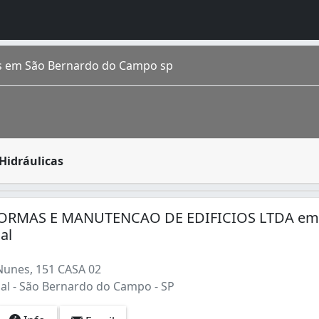
as em São Bernardo do Campo sp
stema de abastecimento, distribuição e escoamento de água 
Hidráulicas
o Paulo, tem população estimada pelo IBGE em 2009 de 810.
ORMAS E MANUTENCAO DE EDIFICIOS LTDA e
ial
unes, 151 CASA 02
ial - São Bernardo do Campo - SP