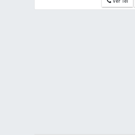
Ver Tel
Independência (1)
Jardim Farina (1)
Montanhão (3)
Nova Petrópolis (1)
Parque Terra Nova (1)
Paulicéia (7)
Planalto (3)
Rudge Ramos (1)
Taboão (2)
Vila Industrial (1)
Vila Lusitânia (3)