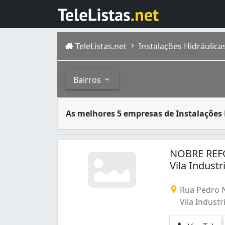
TeleListas.net
Instalações Hidráulic
Bairros
Uma instalação hidráulica consiste em um si
Bairros
As melhores 5 empresas de Instalações 
São Bernardo do Campo é um município de Sã
Alto da Serra (1)
Alvarenga (1)
NOBRE REF
Anchieta (2)
Vila Industr
Assunção (1)
Baeta Neves (2)
Rua Pedro N
Centro (4)
Vila Industr
Cooperativa (1)
Ferrazópolis (1)