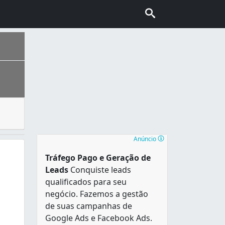
em um determinado ambiente. As instalações hidráulicas inc
979 . A origem do seu nome foi devido ao Santo patrono d
Anúncio
m
Tráfego Pago e Geração de
Leads
Conquiste leads
qualificados para seu
negócio. Fazemos a gestão
de suas campanhas de
Google Ads e Facebook Ads.