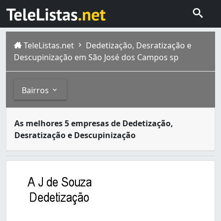
TeleListas.net
Dedetização, Desratização e
Descupinização em São José dos Campos sp
Bairros
Dedetizadoras são empresas especializadas no serviço de
Bairros
As melhores 5 empresas de Dedetização,
São José dos Campos é um dos municípios de São Paulo que
Desratização e Descupinização
Bosque dos Eucaliptos (2)
Centro (2)
Cidade Morumbi (2)
Floradas de São José (1)
Jardim América (2)
Jardim Augusta (1)
Jardim Ismênia (10)