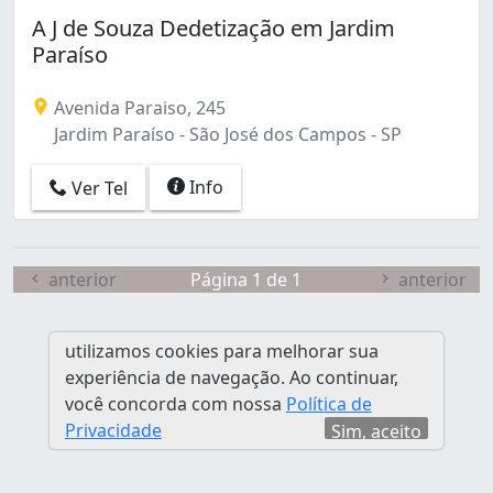
Jardim Nova República (2)
A J de Souza Dedetização em Jardim
Jardim Paraíso (1)
Paraíso
Jardim Santa Inês II (1)
Jardim Satélite (1)
Avenida Paraiso, 245
Jardim São Dimas (2)
Jardim Paraíso - São José dos Campos - SP
Jardim São Jorge (1)
Jardim São Judas Tadeu (1)
Info
Ver Tel
Parque Industrial (1)
Parque Residencial Aquarius (19)
Residencial Planalto (1)
Vila Maria (1)
anterior
Página 1 de 1
anterior
utilizamos cookies para melhorar sua
experiência de navegação. Ao continuar,
você concorda com nossa
Política de
Privacidade
Sim, aceito