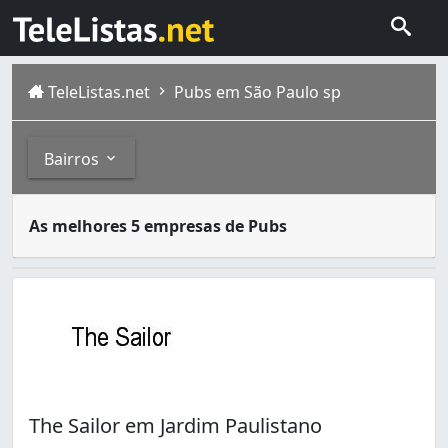
TeleListas.net
Pubs em São Paulo sp
Bairros
Pubs são locais em que são vendidas bebidas alcoólicas,
Bairros
As melhores 5 empresas de Pubs
São Paulo é a capital do estado de São Paulo e principal
Cerqueira César (1)
Jardim Paulistano (1)
Jardim São Paulo(Zona Norte) (1)
Vila Gomes Cardim (1)
Vila Madalena (1)
The Sailor em Jardim Paulistano