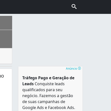
apto a manusear em instalações fazendo com que elas funcion
rasileira , considerada cidade grande, é a terceira mais p
Anúncio
no
Tráfego Pago e Geração de
Leads
Conquiste leads
qualificados para seu
negócio. Fazemos a gestão
de suas campanhas de
Google Ads e Facebook Ads.