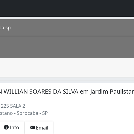
ba sp
implementação e manutenção de instalações elétricas. Ele é 
alizado no interior do estado de São Paulo . A metrópole b
WILLIAN SOARES DA SILVA em Jardim Paulista
225 SALA 2
stano - Sorocaba - SP
Filho (5)
Info
Email
no (1)