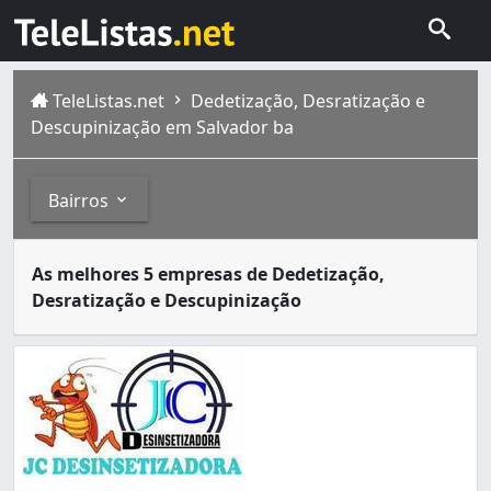
TeleListas.net
Dedetização, Desratização e
Descupinização em Salvador ba
Bairros
Dedetizadoras são empresas especializadas no serviço de
Bairros
As melhores 5 empresas de Dedetização,
Salvador , capital do estado da Bahia , foi também a pri
Desratização e Descupinização
Acupe de Brotas (8)
Baixa de Quintas (2)
Barra (1)
Barreiras (5)
Boca do Rio (3)
Bonfim (2)
Brotas (12)