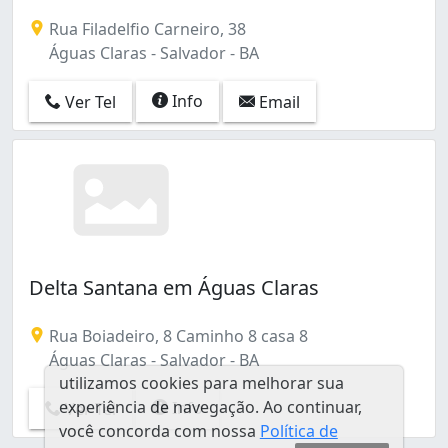
Doron (1)
Rua Filadelfio Carneiro, 38
Engenho Velho da Federação (1)
Águas Claras - Salvador - BA
Engenho Velho de Brotas (1)
Imbuí (1)
Info
Ver Tel
Email
Itacaranha (3)
Itapuã (5)
Jardim Cajazeiras (1)
Liberdade (9)
Lobato (3)
Machado (1)
Marechal Rondon (1)
Mares (1)
Delta Santana em Águas Claras
Massaranduba (2)
Matatu (1)
Rua Boiadeiro, 8 Caminho 8 casa 8
Mussurunga I (1)
Águas Claras - Salvador - BA
Nazaré (3)
utilizamos cookies para melhorar sua
Nordeste (1)
experiência de navegação. Ao continuar,
Info
Ver Tel
Nova Brasília de Itapuã (1)
você concorda com nossa
Política de