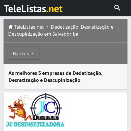
TeleListas.net
Dedetização, Desratização e
Descupinização em Salvador ba
Bairros
Dedetizadoras são empresas especializadas no serviço de
Bairros
As melhores 5 empresas de Dedetização,
Salvador , capital do estado da Bahia , foi também a pri
Desratização e Descupinização
Acupe de Brotas (8)
Baixa de Quintas (2)
Barra (1)
Barreiras (5)
Boca do Rio (3)
Bonfim (2)
Brotas (12)