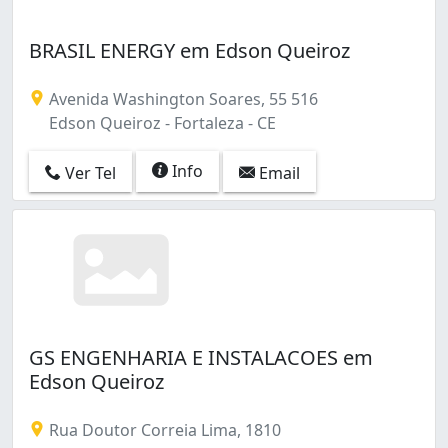
Joaquim Távora (24)
José Bonifácio (1)
BRASIL ENERGY em Edson Queiroz
José de Alencar (1)
João XXIII (3)
Jóquei Clube (2)
Avenida Washington Soares, 55 516
Lagoa Redonda (3)
Edson Queiroz - Fortaleza - CE
Maraponga (4)
Meireles (22)
Info
Ver Tel
Email
Messejana (6)
Mondubim (8)
Monte Castelo (4)
Montese (7)
Moura Brasil (1)
Mucuripe (2)
Padre Andrade (1)
GS ENGENHARIA E INSTALACOES em
Papicu (6)
Edson Queiroz
Parangaba (7)
Parque Dois Irmãos (2)
Rua Doutor Correia Lima, 1810
Parque Iracema (3)