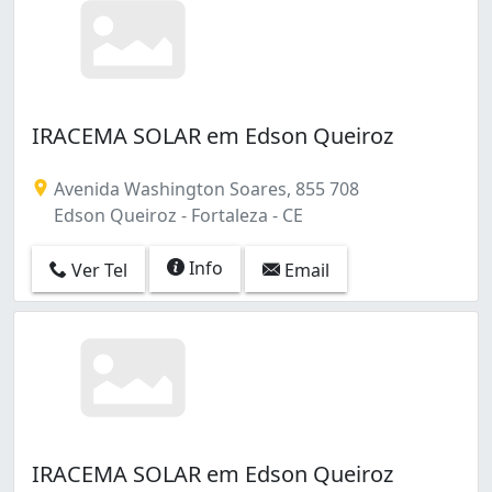
São Gerardo (6)
São João do Tauape (1)
Tauape (1)
Vicente Pinzon (6)
Vila Ellery (1)
IRACEMA SOLAR em Edson Queiroz
Vila Peri (1)
Vila União (1)
Avenida Washington Soares, 855 708
Vila Velha (3)
Edson Queiroz - Fortaleza - CE
Álvaro Weyne (12)
Info
Ver Tel
Email
IRACEMA SOLAR em Edson Queiroz