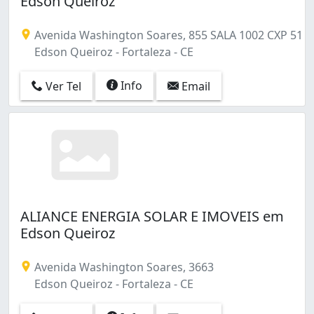
Edson Queiroz
Bela Vista (1)
Benfica (2)
Avenida Washington Soares, 855 SALA 1002 CXP 51
Boa Vista-castelão (2)
Edson Queiroz - Fortaleza - CE
Bom Futuro (1)
Bom Jardim (2)
Info
Ver Tel
Email
Bonsucesso (2)
Cajazeiras (2)
Cambeba (3)
Canindezinho (1)
Centro (23)
Cidade 2000 (1)
Cidade dos Funcionários (12)
Coaçu (3)
ALIANCE ENERGIA SOLAR E IMOVEIS em
Cocó (28)
Edson Queiroz
Conjunto Ceará I (3)
Conjunto Ceará Ii (2)
Avenida Washington Soares, 3663
Conjunto Palmeiras (1)
Edson Queiroz - Fortaleza - CE
Couto Fernandes (1)
Cristo Redentor (2)