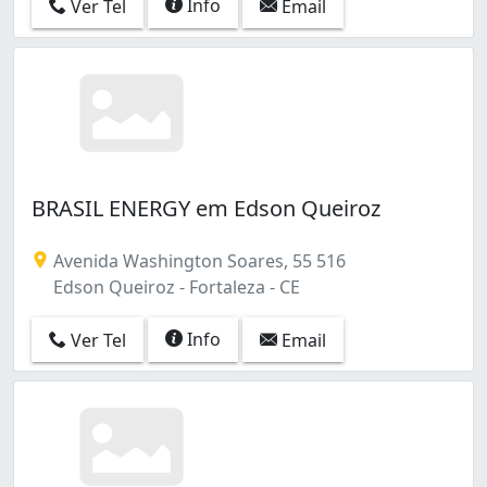
Info
Ver Tel
Email
Damas (2)
Demócrito Rocha (1)
Dias Macedo (5)
Dionisio Torres (6)
Edson Queiroz (11)
Ellery (1)
Engenheiro Luciano Cavalcante (4)
Fátima (28)
BRASIL ENERGY em Edson Queiroz
Granja Portugal (2)
Guajeru (1)
Avenida Washington Soares, 55 516
Guararapes (1)
Edson Queiroz - Fortaleza - CE
Henrique Jorge (2)
Itaperi (4)
Info
Ver Tel
Email
Jacarecanga (1)
Jangurussu (4)
Jardim América (1)
Jardim Cearense (1)
Jardim Guanabara (1)