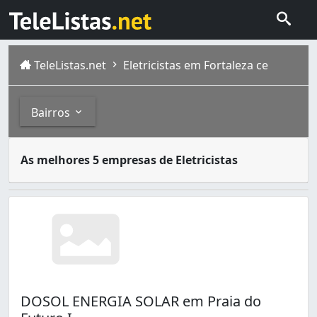
TeleListas.net
Eletricistas em Fortaleza ce
Bairros
O eletricista é o profissional que atua na implementação 
Bairros
As melhores 5 empresas de Eletricistas
Fortaleza é a capital do estado brasileiro do Ceará . Si
Aldeota (85)
Alto da Balança (2)
Amadeu Furtado (2)
Ancuri (1)
Antônio Bezerra (6)
Aracapé (2)
Barra do Ceará (3)
DOSOL ENERGIA SOLAR em Praia do
Barroso (1)