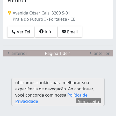
Futuro I
Bela Vista (1)
Benfica (2)
Avenida César Cals, 3200 S-01
Boa Vista-castelão (2)
Praia do Futuro I - Fortaleza - CE
Bom Futuro (1)
Bom Jardim (2)
Info
Ver Tel
Email
Bonsucesso (2)
Cajazeiras (2)
Cambeba (3)
Canindezinho (1)
anterior
Página 1 de 1
anterior
Centro (23)
Cidade 2000 (1)
Cidade dos Funcionários (12)
Coaçu (3)
utilizamos cookies para melhorar sua
Cocó (28)
experiência de navegação. Ao continuar,
Conjunto Ceará I (3)
você concorda com nossa
Política de
Conjunto Ceará Ii (2)
Privacidade
Sim, aceito
Conjunto Palmeiras (1)
Couto Fernandes (1)
Cristo Redentor (2)