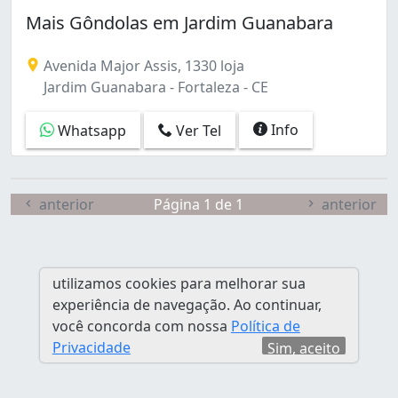
Jardim Guanabara (1)
Mais Gôndolas em Jardim Guanabara
Jardim Iracema (1)
José Bonifácio (1)
Avenida Major Assis, 1330 loja
Maraponga (1)
Jardim Guanabara - Fortaleza - CE
Meireles (2)
Padre Andrade (1)
Info
Whatsapp
Ver Tel
Parque Presidente Vargas (1)
Paupina (1)
São João do Tauape (1)
Vila Velha (1)
anterior
Página 1 de 1
anterior
utilizamos cookies para melhorar sua
experiência de navegação. Ao continuar,
você concorda com nossa
Política de
Privacidade
Sim, aceito