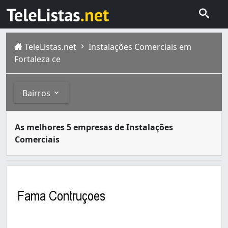
TeleListas.net
Instalações Comerciais em
Fortaleza ce
Bairros
Para que uma loja funcione com máximo aproveitamento de
Bairros
As melhores 5 empresas de Instalações
Fortaleza é a capital do estado brasileiro do Ceará . Si
Comerciais
Aldeota (1)
Bonsucesso (1)
Carlito Pamplona (1)
Centro (3)
Dionisio Torres (1)
Farias Brito (1)
Jangurussu (1)