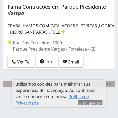
Jardim Guanabara (1)
Fama Contruçoes em Parque Presidente
Jardim Iracema (1)
Vargas
José Bonifácio (1)
Maraponga (1)
TRABALHAMOS COM INTALAÇOES ELETRICAS ,LOGICA
Meireles (2)
, HIDRO SANITARIAS , TELE
...
Padre Andrade (1)
TRABALHAMOS COM INTALAÇOES ELETRICAS ,LOGICA , 
Parque Presidente Vargas (1)
Rua Das Cerejeiras, 1060
Paupina (1)
Parque Presidente Vargas - Fortaleza - CE
São João do Tauape (1)
Vila Velha (1)
Info
Ver Tel
Email
anterior
Página 1 de 1
anterior
utilizamos cookies para melhorar sua
experiência de navegação. Ao continuar,
você concorda com nossa
Política de
Privacidade
Sim, aceito